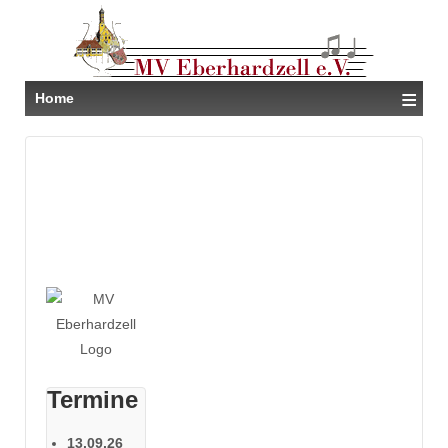
≡
Home
Termine
13.09.26